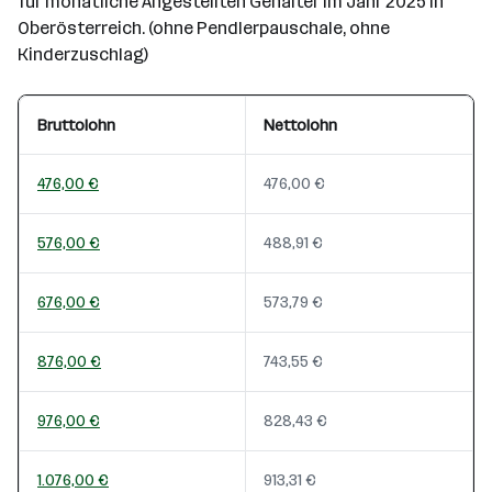
für monatliche Angestellten Gehälter im Jahr 2025 in
Oberösterreich. (ohne Pendlerpauschale, ohne
Kinderzuschlag)
Bruttolohn
Nettolohn
476,00 €
476,00 €
576,00 €
488,91 €
676,00 €
573,79 €
876,00 €
743,55 €
976,00 €
828,43 €
1.076,00 €
913,31 €