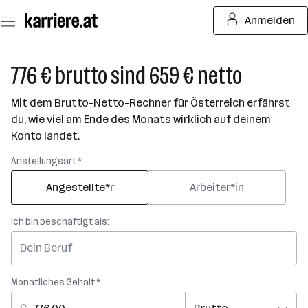
Zum
Anmelden
Seiteninhalt
springen
776 € brutto sind 659 € netto
Mit dem Brutto-Netto-Rechner für Österreich erfährst
du, wie viel am Ende des Monats wirklich auf deinem
Konto landet.
Anstellungsart *
Angestellte*r
Arbeiter*in
Ich bin beschäftigt als:
Monatliches Gehalt *