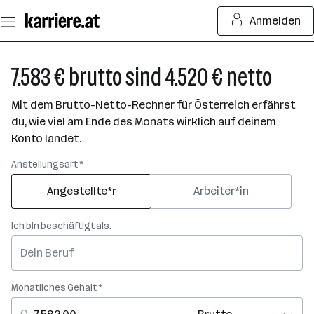
Zum
Anmelden
Seiteninhalt
springen
7.583 € brutto sind 4.520 € netto
Mit dem Brutto-Netto-Rechner für Österreich erfährst
du, wie viel am Ende des Monats wirklich auf deinem
Konto landet.
Anstellungsart *
Angestellte*r
Arbeiter*in
Ich bin beschäftigt als:
Monatliches Gehalt *