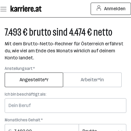
Zum
Anmelden
Seiteninhalt
springen
7.493 € brutto sind 4.474 € netto
Mit dem Brutto-Netto-Rechner für Österreich erfährst
du, wie viel am Ende des Monats wirklich auf deinem
Konto landet.
Anstellungsart *
Angestellte*r
Arbeiter*in
Ich bin beschäftigt als:
Monatliches Gehalt *