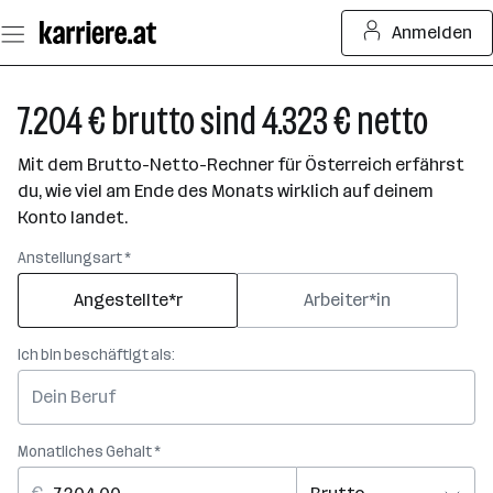
Zum
Anmelden
Seiteninhalt
springen
7.204 € brutto sind 4.323 € netto
Mit dem Brutto-Netto-Rechner für Österreich erfährst
du, wie viel am Ende des Monats wirklich auf deinem
Konto landet.
Anstellungsart *
Angestellte*r
Arbeiter*in
Ich bin beschäftigt als:
Monatliches Gehalt *