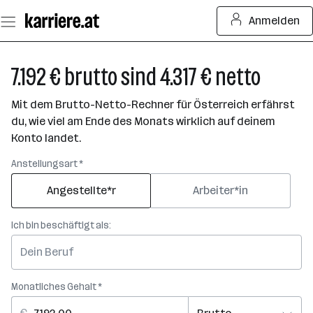
Zum
Anmelden
Seiteninhalt
springen
7.192 € brutto sind 4.317 € netto
Mit dem Brutto-Netto-Rechner für Österreich erfährst
du, wie viel am Ende des Monats wirklich auf deinem
Konto landet.
Anstellungsart *
Angestellte*r
Arbeiter*in
Ich bin beschäftigt als:
Monatliches Gehalt *