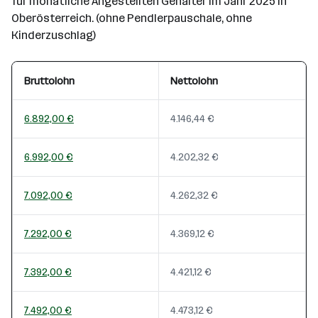
für monatliche Angestellten Gehälter im Jahr 2025 in
Oberösterreich. (ohne Pendlerpauschale, ohne
Kinderzuschlag)
Bruttolohn
Nettolohn
6.892,00 €
4.146,44 €
6.992,00 €
4.202,32 €
7.092,00 €
4.262,32 €
7.292,00 €
4.369,12 €
7.392,00 €
4.421,12 €
7.492,00 €
4.473,12 €