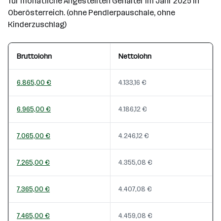
für monatliche Angestellten Gehälter im Jahr 2025 in
Oberösterreich. (ohne Pendlerpauschale, ohne
Kinderzuschlag)
Bruttolohn
Nettolohn
6.865,00 €
4.133,16 €
6.965,00 €
4.186,12 €
7.065,00 €
4.246,12 €
7.265,00 €
4.355,08 €
7.365,00 €
4.407,08 €
7.465,00 €
4.459,08 €