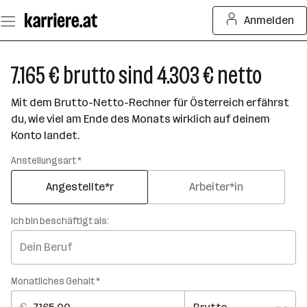
Zum
Anmelden
Seiteninhalt
springen
7.165 € brutto sind 4.303 € netto
Mit dem Brutto-Netto-Rechner für Österreich erfährst
du, wie viel am Ende des Monats wirklich auf deinem
Konto landet.
Anstellungsart *
Angestellte*r
Arbeiter*in
Ich bin beschäftigt als:
Monatliches Gehalt *