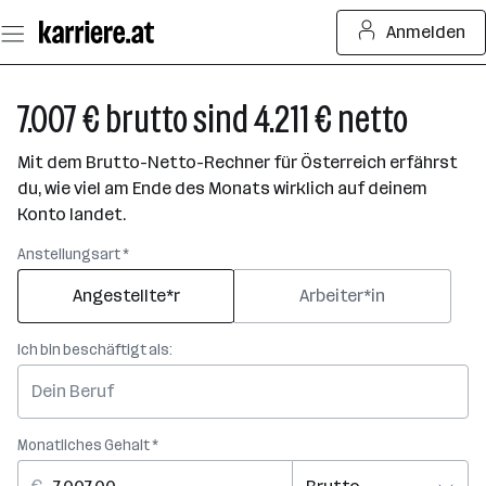
Zum
Anmelden
Seiteninhalt
springen
7.007 € brutto sind 4.211 € netto
Mit dem Brutto-Netto-Rechner für Österreich erfährst
du, wie viel am Ende des Monats wirklich auf deinem
Konto landet.
Anstellungsart *
Angestellte*r
Arbeiter*in
Ich bin beschäftigt als:
Monatliches Gehalt *