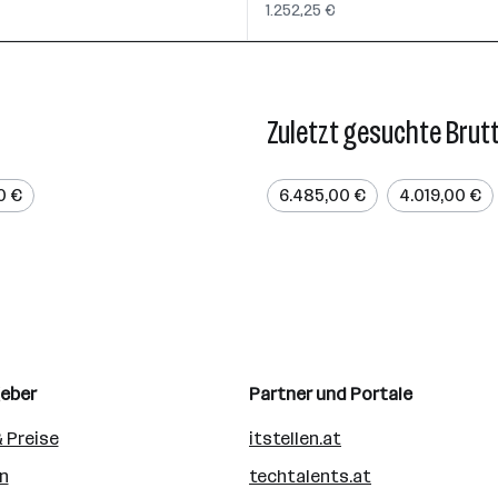
1.252,25 €
Zuletzt gesuchte Brut
0 €
6.485,00 €
4.019,00 €
geber
Partner und Portale
 Preise
itstellen.at
n
techtalents.at