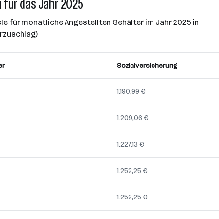
 für das Jahr 2025
e für monatliche Angestellten Gehälter im Jahr 2025 in
erzuschlag)
er
Sozialversicherung
1.190,99 €
1.209,06 €
1.227,13 €
1.252,25 €
1.252,25 €