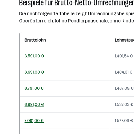
Beispiele für Brutto-Netto-Umrechnungen
Die nachfolgende Tabelle zeigt Umrechnungsbeispiel
Oberösterreich. (ohne Pendlerpauschale, ohne Kind
Bruttolohn
Lohnsteu
6.591,00 €
1.401,54 €
6.691,00 €
1.434,31 €
6.791,00 €
1.467,08 €
6.991,00 €
1.537,03 €
7.091,00 €
1.577,03 €