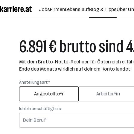
Zum
Jobs
Firmen
Lebenslauf
Blog & Tipps
Über U
Seiteninhalt
springen
6.891 € brutto sind 4
Mit dem Brutto-Netto-Rechner für Österreich erfährs
Ende des Monats wirklich auf deinem Konto landet.
Anstellungsart *
Angestellte*r
Arbeiter*in
Ich bin beschäftigt als: