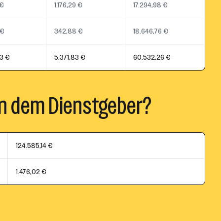
 €
1.176,29 €
17.294,98 €
 €
342,88 €
18.646,76 €
3 €
5.371,83 €
60.532,26 €
n dem Dienstgeber?
124.585,14 €
1.476,02 €