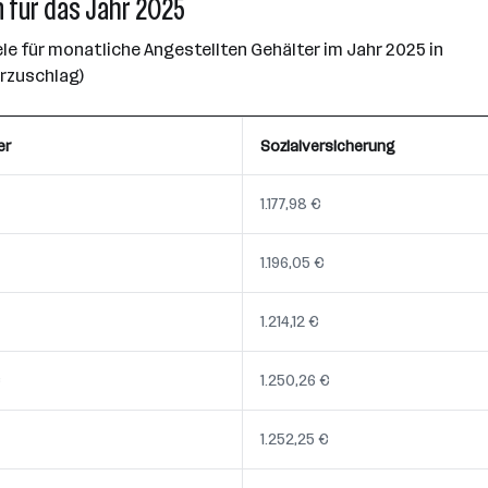
 für das Jahr 2025
e für monatliche Angestellten Gehälter im Jahr 2025 in
erzuschlag)
er
Sozialversicherung
1.177,98 €
1.196,05 €
1.214,12 €
€
1.250,26 €
1.252,25 €