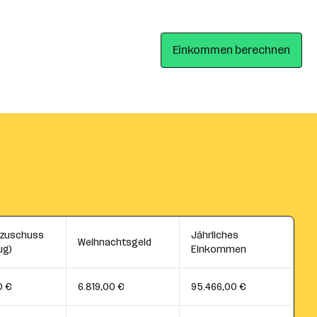
Einkommen berechnen
szuschuss
Jährliches
Weihnachtsgeld
ug)
Einkommen
0 €
6.819,00 €
95.466,00 €