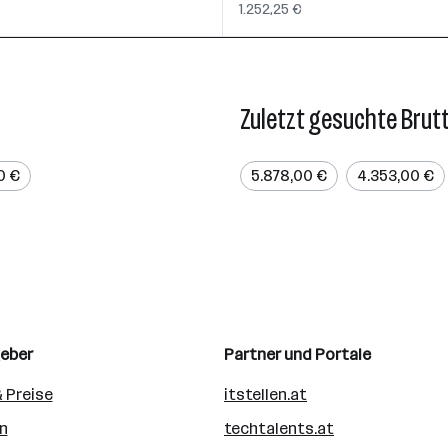
€
1.252,25 €
Zuletzt gesuchte Brut
0 €
5.878,00 €
4.353,00 €
geber
Partner und Portale
 Preise
itstellen.at
n
techtalents.at