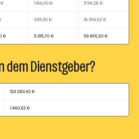
 €
1.164,00 €
17.114,28 €
€
339,30 €
18.356,52 €
0 €
5.315,70 €
59.995,20 €
n dem Dienstgeber?
123.283,42 €
1.460,62 €