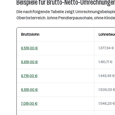
Beispiele für Brutto-Netto-Umrechnungen
Die nachfolgende Tabelle zeigt Umrechnungsbeispiel
Oberösterreich. (ohne Pendlerpauschale, ohne Kind
Bruttolohn
Lohnsteu
6.519,00 €
1.377,94 €
6.619,00 €
1.410,71 €
6.719,00 €
1.443,49 €
6.919,00 €
1.509,03 
7.019,00 €
1.548,23 €