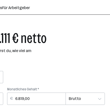
ns
Für Arbeitgeber
111 € netto
t du, wie viel am
Monatliches Gehalt *