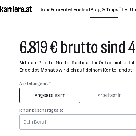
Zum
Jobs
Firmen
Lebenslauf
Blog & Tipps
Über U
Seiteninhalt
springen
6.819 € brutto sind 4.
Mit dem Brutto-Netto-Rechner für Österreich erfährs
Ende des Monats wirklich auf deinem Konto landet.
Anstellungsart *
Angestellte*r
Arbeiter*in
Ich bin beschäftigt als: