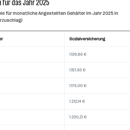
 für das Jahr 2025
e für monatliche Angestellten Gehälter im Jahr 2025 in
erzuschlag)
er
Sozialversicherung
1.139,86 €
1.157,93 €
1.176,00 €
€
1.212,14 €
1.230,21 €