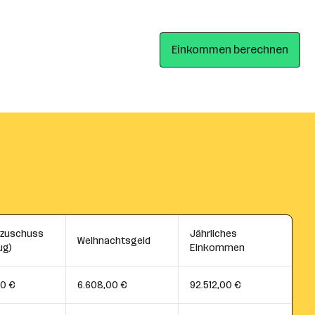
Einkommen berechnen
szuschuss
Jährliches
Weihnachtsgeld
ug)
Einkommen
00 €
6.608,00 €
92.512,00 €