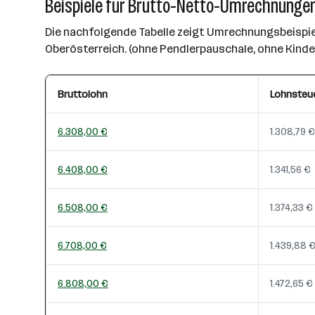
Beispiele für Brutto-Netto-Umrechnungen
Die nachfolgende Tabelle zeigt Umrechnungsbeispiel
Oberösterreich. (ohne Pendlerpauschale, ohne Kind
Bruttolohn
Lohnsteu
6.308,00 €
1.308,79 €
6.408,00 €
1.341,56 €
6.508,00 €
1.374,33 €
6.708,00 €
1.439,88 
6.808,00 €
1.472,65 €