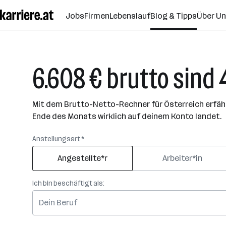
Zum
Jobs
Firmen
Lebenslauf
Blog & Tipps
Über U
Seiteninhalt
springen
6.608 € brutto sind 
Mit dem Brutto-Netto-Rechner für Österreich erfährs
Ende des Monats wirklich auf deinem Konto landet.
Anstellungsart *
Angestellte*r
Arbeiter*in
Ich bin beschäftigt als: