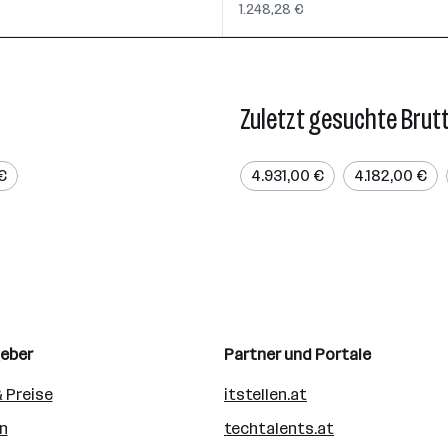
1.248,28 €
Zuletzt gesuchte Brut
€
4.931,00 €
4.182,00 €
geber
Partner und Portale
 Preise
itstellen.at
n
techtalents.at