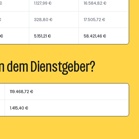
 €
1.127,99 €
16.584,82 €
€
328,80 €
17.505,72 €
 €
5.151,21 €
58.421,46 €
n dem Dienstgeber?
119.468,72 €
1.415,40 €