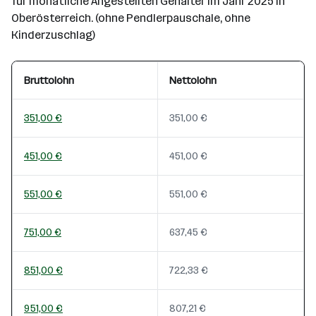
für monatliche Angestellten Gehälter im Jahr 2025 in
Oberösterreich. (ohne Pendlerpauschale, ohne
Kinderzuschlag)
Bruttolohn
Nettolohn
351,00 €
351,00 €
451,00 €
451,00 €
551,00 €
551,00 €
751,00 €
637,45 €
851,00 €
722,33 €
951,00 €
807,21 €