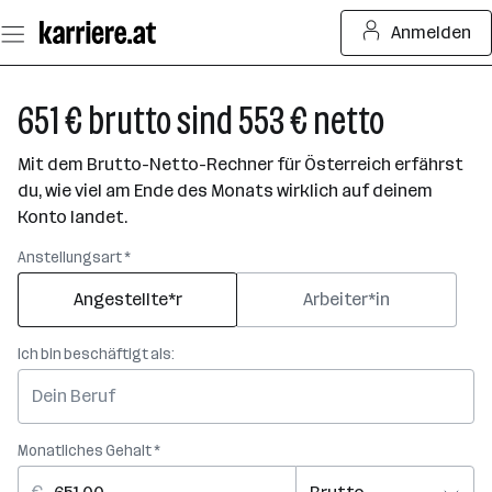
Zum
Anmelden
Seiteninhalt
springen
651 € brutto sind 553 € netto
Mit dem Brutto-Netto-Rechner für Österreich erfährst
du, wie viel am Ende des Monats wirklich auf deinem
Konto landet.
Anstellungsart *
Angestellte*r
Arbeiter*in
Ich bin beschäftigt als:
Monatliches Gehalt *