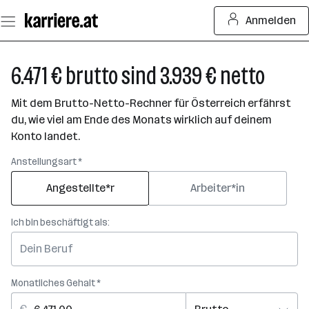
Zum
Anmelden
Seiteninhalt
springen
6.471 € brutto sind 3.939 € netto
Mit dem Brutto-Netto-Rechner für Österreich erfährst
du, wie viel am Ende des Monats wirklich auf deinem
Konto landet.
Anstellungsart *
Angestellte*r
Arbeiter*in
Ich bin beschäftigt als:
Monatliches Gehalt *