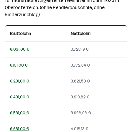
für monatliche Angestellten Gehälter im Jahr 2025 in
Oberösterreich. (ohne Pendlerpauschale, ohne
Kinderzuschlag)
Bruttolohn
Nettolohn
6.031,00 €
3.723,19 €
6.131,00 €
3.772,34 €
6.231,00 €
3.821,50 €
6.431,00 €
3.919,82 €
6.531,00 €
3.968,98 €
6.631,00 €
4.018,13 €