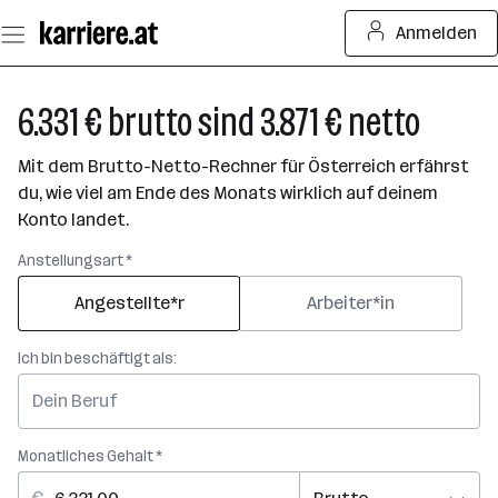
Zum
Anmelden
Seiteninhalt
springen
6.331 € brutto sind 3.871 € netto
Mit dem Brutto-Netto-Rechner für Österreich erfährst
du, wie viel am Ende des Monats wirklich auf deinem
Konto landet.
Anstellungsart *
Angestellte*r
Arbeiter*in
Ich bin beschäftigt als:
Monatliches Gehalt *