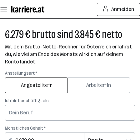
Zum
Anmelden
Seiteninhalt
springen
6.279 € brutto sind 3.845 € netto
Mit dem Brutto-Netto-Rechner für Österreich erfährst
du, wie viel am Ende des Monats wirklich auf deinem
Konto landet.
Anstellungsart *
Angestellte*r
Arbeiter*in
Ich bin beschäftigt als:
Monatliches Gehalt *