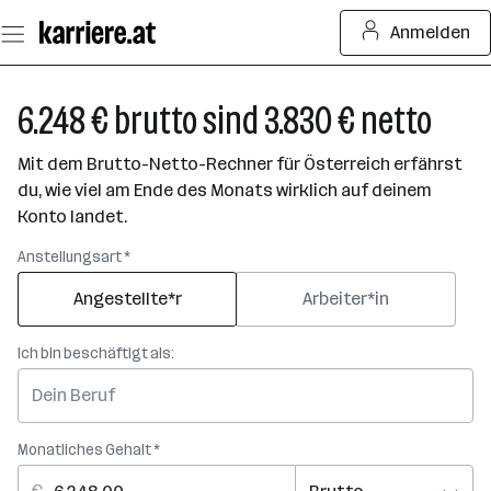
Zum
Anmelden
Seiteninhalt
springen
6.248 € brutto sind 3.830 € netto
Mit dem Brutto-Netto-Rechner für Österreich erfährst
du, wie viel am Ende des Monats wirklich auf deinem
Konto landet.
Anstellungsart *
Angestellte*r
Arbeiter*in
Ich bin beschäftigt als:
Monatliches Gehalt *