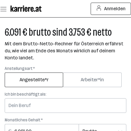
Zum
Anmelden
Seiteninhalt
springen
6.091 € brutto sind 3.753 € netto
Mit dem Brutto-Netto-Rechner für Österreich erfährst
du, wie viel am Ende des Monats wirklich auf deinem
Konto landet.
Anstellungsart *
Angestellte*r
Arbeiter*in
Ich bin beschäftigt als:
Monatliches Gehalt *