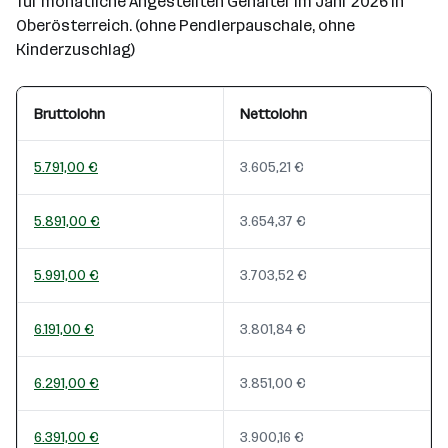
für monatliche Angestellten Gehälter im Jahr 2026 in
Oberösterreich. (ohne Pendlerpauschale, ohne
Kinderzuschlag)
Bruttolohn
Nettolohn
5.791,00 €
3.605,21 €
5.891,00 €
3.654,37 €
5.991,00 €
3.703,52 €
6.191,00 €
3.801,84 €
6.291,00 €
3.851,00 €
6.391,00 €
3.900,16 €