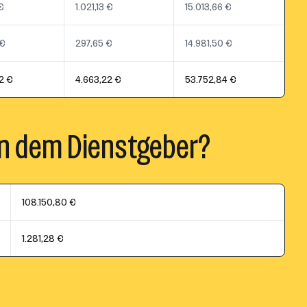
 €
1.021,13 €
15.013,66 €
 €
297,65 €
14.981,50 €
2 €
4.663,22 €
53.752,84 €
n dem Dienstgeber?
108.150,80 €
1.281,28 €