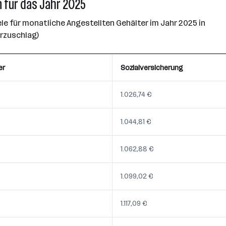
 für das Jahr 2025
e für monatliche Angestellten Gehälter im Jahr 2025 in
erzuschlag)
er
Sozialversicherung
1.026,74 €
1.044,81 €
1.062,88 €
1.099,02 €
1.117,09 €