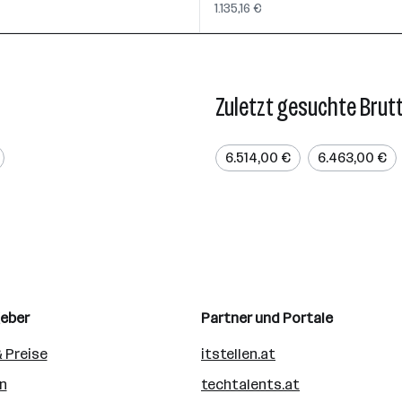
1.135,16 €
Zuletzt gesuchte Brut
6.514,00 €
6.463,00 €
geber
Partner und Portale
 Preise
itstellen.at
n
techtalents.at