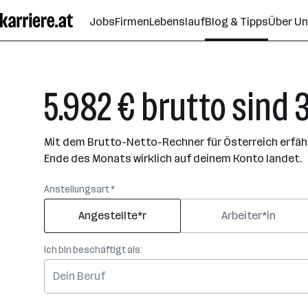
Zum
Jobs
Firmen
Lebenslauf
Blog & Tipps
Über U
Seiteninhalt
springen
5.982 € brutto sind 
Mit dem Brutto-Netto-Rechner für Österreich erfährs
Ende des Monats wirklich auf deinem Konto landet.
Anstellungsart *
Angestellte*r
Arbeiter*in
Ich bin beschäftigt als: