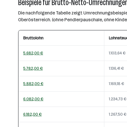
Beispiele für Brutto-Netto-Umrechnungen
Die nachfolgende Tabelle zeigt Umrechnungsbeispiel
Oberösterreich. (ohne Pendlerpauschale, ohne Kind
Bruttolohn
Lohnsteu
5.682,00 €
1.103,64 €
5.782,00 €
1.136,41 €
5.882,00 €
1.169,18 €
6.082,00 €
1.234,73 €
6.182,00 €
1.267,50 €