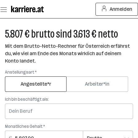
Zum
Anmelden
Seiteninhalt
springen
5.807 € brutto sind 3.613 € netto
Mit dem Brutto-Netto-Rechner für Österreich erfährst
du, wie viel am Ende des Monats wirklich auf deinem
Konto landet.
Anstellungsart *
Angestellte*r
Arbeiter*in
Ich bin beschäftigt als:
Monatliches Gehalt *