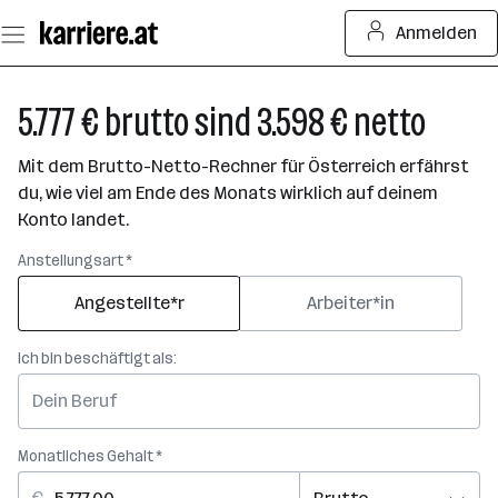
Zum
Anmelden
Seiteninhalt
springen
5.777 € brutto sind 3.598 € netto
Mit dem Brutto-Netto-Rechner für Österreich erfährst
du, wie viel am Ende des Monats wirklich auf deinem
Konto landet.
Anstellungsart *
Angestellte*r
Arbeiter*in
Ich bin beschäftigt als:
Monatliches Gehalt *