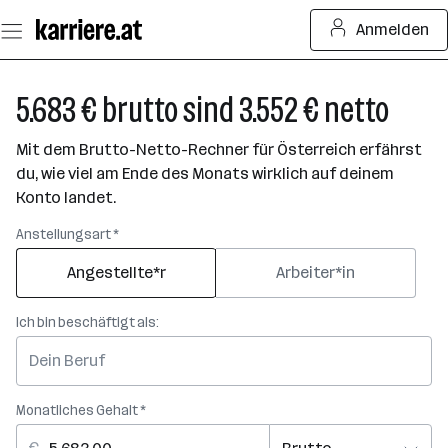
Zum
Anmelden
Seiteninhalt
springen
5.683 € brutto sind 3.552 € netto
Mit dem Brutto-Netto-Rechner für Österreich erfährst
du, wie viel am Ende des Monats wirklich auf deinem
Konto landet.
Anstellungsart *
Angestellte*r
Arbeiter*in
Ich bin beschäftigt als:
Monatliches Gehalt *