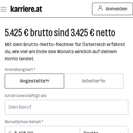
Zum
Anmelden
Seiteninhalt
springen
5.425 € brutto sind 3.425 € netto
Mit dem Brutto-Netto-Rechner für Österreich erfährst
du, wie viel am Ende des Monats wirklich auf deinem
Konto landet.
Anstellungsart *
Angestellte*r
Arbeiter*in
Ich bin beschäftigt als:
Monatliches Gehalt *