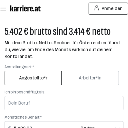
Zum
Anmelden
Seiteninhalt
springen
5.402 € brutto sind 3.414 € netto
Mit dem Brutto-Netto-Rechner für Österreich erfährst
du, wie viel am Ende des Monats wirklich auf deinem
Konto landet.
Anstellungsart *
Angestellte*r
Arbeiter*in
Ich bin beschäftigt als:
Monatliches Gehalt *