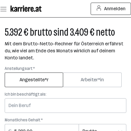
Zum
Anmelden
Seiteninhalt
springen
5.392 € brutto sind 3.409 € netto
Mit dem Brutto-Netto-Rechner für Österreich erfährst
du, wie viel am Ende des Monats wirklich auf deinem
Konto landet.
Anstellungsart *
Angestellte*r
Arbeiter*in
Ich bin beschäftigt als:
Monatliches Gehalt *