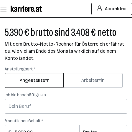
Zum
Anmelden
Seiteninhalt
springen
5.390 € brutto sind 3.408 € netto
Mit dem Brutto-Netto-Rechner für Österreich erfährst
du, wie viel am Ende des Monats wirklich auf deinem
Konto landet.
Anstellungsart *
Angestellte*r
Arbeiter*in
Ich bin beschäftigt als:
Monatliches Gehalt *