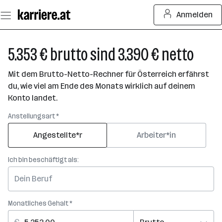
Zum
Anmelden
Seiteninhalt
springen
5.353 € brutto sind 3.390 € netto
Mit dem Brutto-Netto-Rechner für Österreich erfährst
du, wie viel am Ende des Monats wirklich auf deinem
Konto landet.
Anstellungsart *
Angestellte*r
Arbeiter*in
Ich bin beschäftigt als:
Monatliches Gehalt *