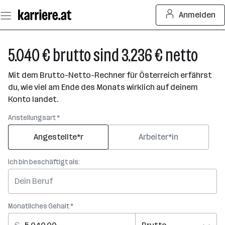
Zum
Anmelden
Seiteninhalt
springen
5.040 € brutto sind 3.236 € netto
Mit dem Brutto-Netto-Rechner für Österreich erfährst
du, wie viel am Ende des Monats wirklich auf deinem
Konto landet.
Anstellungsart *
Angestellte*r
Arbeiter*in
Ich bin beschäftigt als:
Monatliches Gehalt *