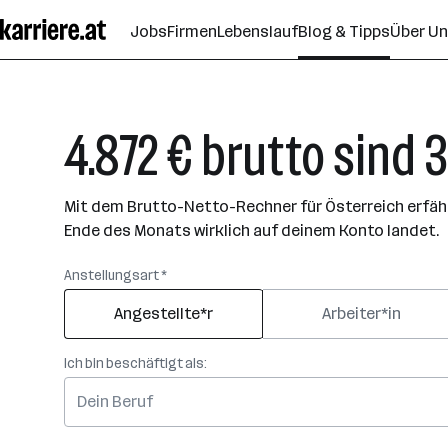
Zum
Jobs
Firmen
Lebenslauf
Blog & Tipps
Über U
Seiteninhalt
springen
4.872 € brutto sind 3
Mit dem Brutto-Netto-Rechner für Österreich erfährs
Ende des Monats wirklich auf deinem Konto landet.
Anstellungsart *
Angestellte*r
Arbeiter*in
Ich bin beschäftigt als: