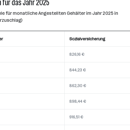
 für das Jahr 2025
e für monatliche Angestellten Gehälter im Jahr 2025 in
erzuschlag)
er
Sozialversicherung
826,16 €
844,23 €
862,30 €
898,44 €
916,51 €