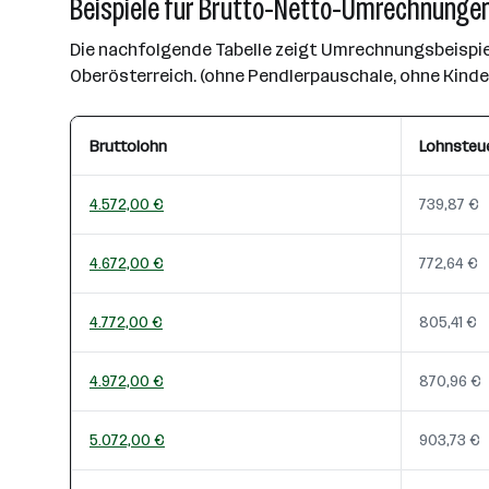
Beispiele für Brutto-Netto-Umrechnungen
Die nachfolgende Tabelle zeigt Umrechnungsbeispiel
Oberösterreich. (ohne Pendlerpauschale, ohne Kind
Bruttolohn
Lohnsteu
4.572,00 €
739,87 €
4.672,00 €
772,64 €
4.772,00 €
805,41 €
4.972,00 €
870,96 €
5.072,00 €
903,73 €