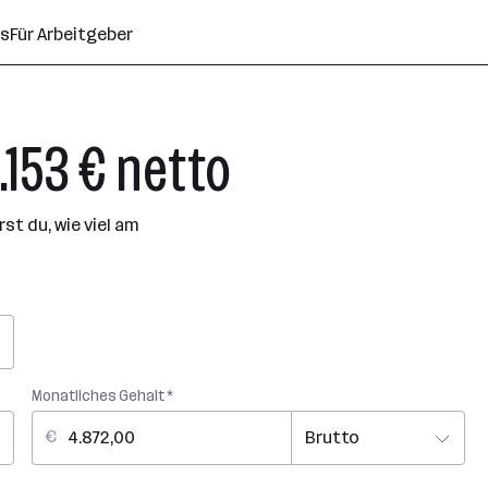
ns
Für Arbeitgeber
.153 € netto
t du, wie viel am
Monatliches Gehalt *