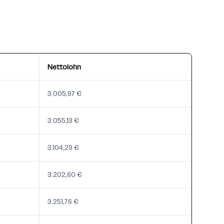
Nettolohn
3.005,97 €
3.055,13 €
3.104,29 €
3.202,60 €
3.251,76 €