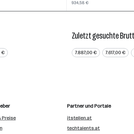
934,58 €
Zuletzt gesuchte Brut
 €
7.887,00 €
7.617,00 €
geber
Partner und Portale
 Preise
itstellen.at
n
techtalents.at