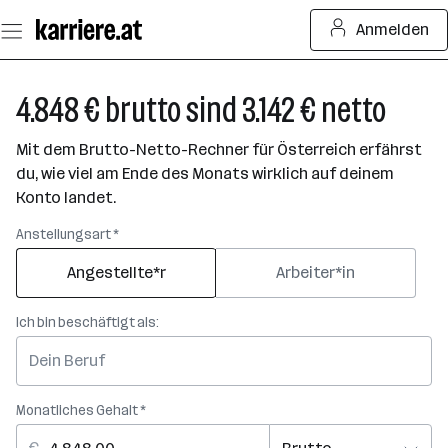
Zum
Anmelden
Seiteninhalt
springen
4.848 € brutto sind 3.142 € netto
Mit dem Brutto-Netto-Rechner für Österreich erfährst
du, wie viel am Ende des Monats wirklich auf deinem
Konto landet.
Anstellungsart *
Angestellte*r
Arbeiter*in
Ich bin beschäftigt als:
Monatliches Gehalt *