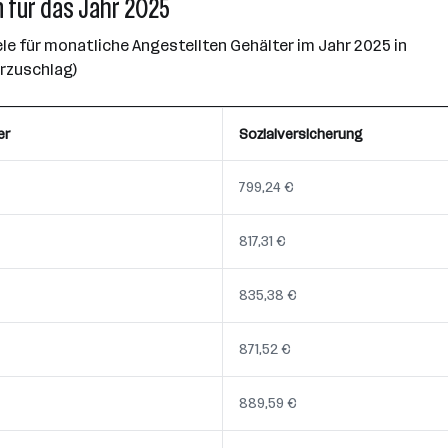
 für das Jahr 2025
e für monatliche Angestellten Gehälter im Jahr 2025 in
erzuschlag)
er
Sozialversicherung
799,24 €
817,31 €
835,38 €
871,52 €
889,59 €