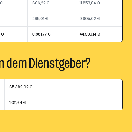
 €
806,22 €
11.853,84 €
235,01 €
9.905,02 €
7 €
3.681,77 €
44.363,14 €
n dem Dienstgeber?
85.389,02 €
1.011,64 €