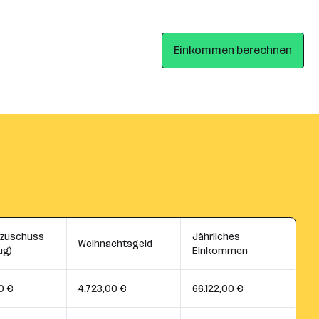
Einkommen berechnen
szuschuss
Jährliches
Weihnachtsgeld
ug)
Einkommen
0 €
4.723,00 €
66.122,00 €