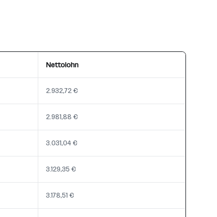
Nettolohn
2.932,72 €
2.981,88 €
3.031,04 €
3.129,35 €
3.178,51 €