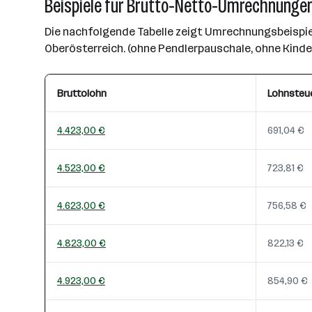
Beispiele für Brutto-Netto-Umrechnungen
Die nachfolgende Tabelle zeigt Umrechnungsbeispiel
Oberösterreich. (ohne Pendlerpauschale, ohne Kind
Bruttolohn
Lohnsteu
4.423,00 €
691,04 €
4.523,00 €
723,81 €
4.623,00 €
756,58 €
4.823,00 €
822,13 €
4.923,00 €
854,90 €