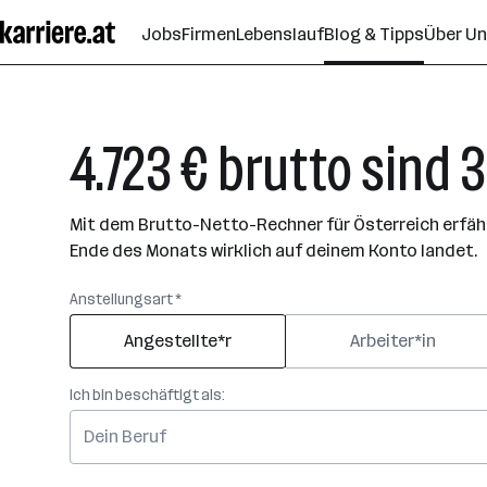
Zum
Jobs
Firmen
Lebenslauf
Blog & Tipps
Über U
Seiteninhalt
springen
4.723 € brutto sind 
Mit dem Brutto-Netto-Rechner für Österreich erfährs
Ende des Monats wirklich auf deinem Konto landet.
Anstellungsart *
Angestellte*r
Arbeiter*in
Ich bin beschäftigt als: