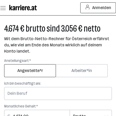
Zum
Anmelden
Seiteninhalt
springen
4.674 € brutto sind 3.056 € netto
Mit dem Brutto-Netto-Rechner für Österreich erfährst
du, wie viel am Ende des Monats wirklich auf deinem
Konto landet.
Anstellungsart *
Angestellte*r
Arbeiter*in
Ich bin beschäftigt als:
Monatliches Gehalt *