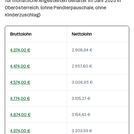
für monatliche Angestellten Gehälter im Jahr 2025 in
Oberösterreich. (ohne Pendlerpauschale, ohne
Kinderzuschlag)
Bruttolohn
Nettolohn
4.374,00 €
2.908,64 €
4.474,00 €
2.957,80 €
4.574,00 €
3.006,95 €
4.774,00 €
3.105,27 €
4.874,00 €
3.154,43 €
4.974,00 €
3.203,59 €