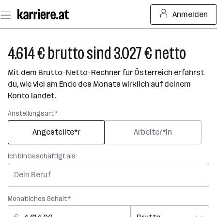
Zum
Anmelden
Seiteninhalt
springen
4.614 € brutto sind 3.027 € netto
Mit dem Brutto-Netto-Rechner für Österreich erfährst
du, wie viel am Ende des Monats wirklich auf deinem
Konto landet.
Anstellungsart *
Angestellte*r
Arbeiter*in
Ich bin beschäftigt als:
Monatliches Gehalt *