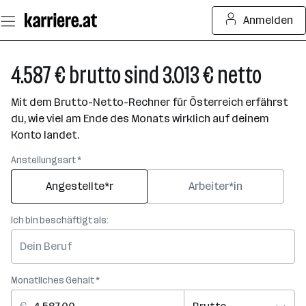
Zum
Anmelden
Seiteninhalt
springen
4.587 € brutto sind 3.013 € netto
Mit dem Brutto-Netto-Rechner für Österreich erfährst
du, wie viel am Ende des Monats wirklich auf deinem
Konto landet.
Anstellungsart *
Angestellte*r
Arbeiter*in
Ich bin beschäftigt als:
Monatliches Gehalt *