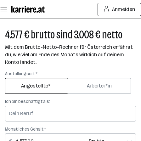
Zum
Anmelden
Seiteninhalt
springen
4.577 € brutto sind 3.008 € netto
Mit dem Brutto-Netto-Rechner für Österreich erfährst
du, wie viel am Ende des Monats wirklich auf deinem
Konto landet.
Anstellungsart *
Angestellte*r
Arbeiter*in
Ich bin beschäftigt als:
Monatliches Gehalt *