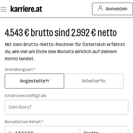
Zum
Anmelden
Seiteninhalt
springen
4.543 € brutto sind 2.992 € netto
Mit dem Brutto-Netto-Rechner für Österreich erfährst
du, wie viel am Ende des Monats wirklich auf deinem
Konto landet.
Anstellungsart *
Angestellte*r
Arbeiter*in
Ich bin beschäftigt als:
Monatliches Gehalt *