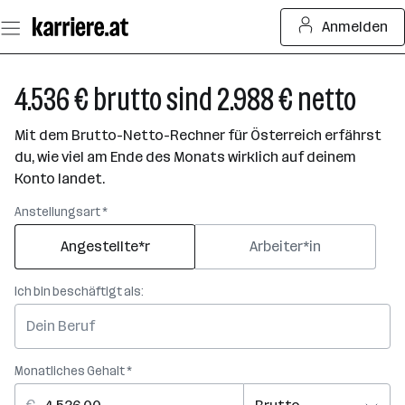
Zum
Anmelden
Seiteninhalt
springen
4.536 € brutto sind 2.988 € netto
Mit dem Brutto-Netto-Rechner für Österreich erfährst
du, wie viel am Ende des Monats wirklich auf deinem
Konto landet.
Anstellungsart *
Angestellte*r
Arbeiter*in
Ich bin beschäftigt als:
Monatliches Gehalt *