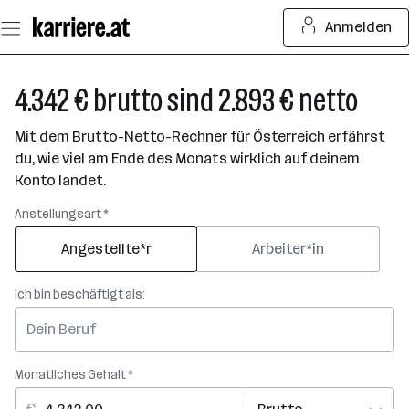
Zum
Anmelden
Seiteninhalt
springen
4.342 € brutto sind 2.893 € netto
Mit dem Brutto-Netto-Rechner für Österreich erfährst
du, wie viel am Ende des Monats wirklich auf deinem
Konto landet.
Anstellungsart *
Angestellte*r
Arbeiter*in
Ich bin beschäftigt als:
Monatliches Gehalt *