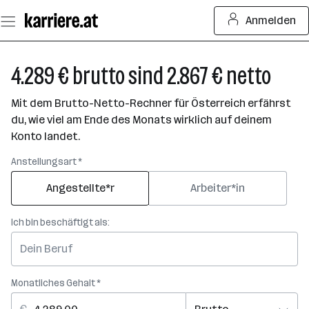
Zum
Anmelden
Seiteninhalt
springen
4.289 € brutto sind 2.867 € netto
Mit dem Brutto-Netto-Rechner für Österreich erfährst
du, wie viel am Ende des Monats wirklich auf deinem
Konto landet.
Anstellungsart *
Angestellte*r
Arbeiter*in
Ich bin beschäftigt als:
Monatliches Gehalt *