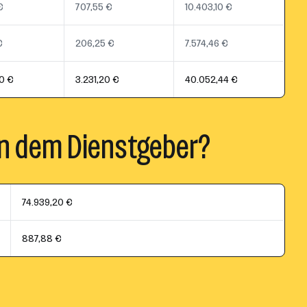
€
707,55 €
10.403,10 €
€
206,25 €
7.574,46 €
0 €
3.231,20 €
40.052,44 €
n dem Dienstgeber?
74.939,20 €
887,88 €