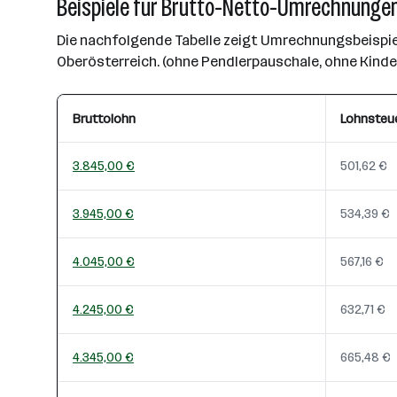
Beispiele für Brutto-Netto-Umrechnungen
Die nachfolgende Tabelle zeigt Umrechnungsbeispiel
Oberösterreich. (ohne Pendlerpauschale, ohne Kind
Bruttolohn
Lohnsteu
3.845,00 €
501,62 €
3.945,00 €
534,39 €
4.045,00 €
567,16 €
4.245,00 €
632,71 €
4.345,00 €
665,48 €