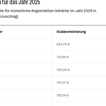
 für das Jahr 2025
e für monatliche Angestellten Gehälter im Jahr 2025 in
erzuschlag)
er
Sozialversicherung
694,79 €
712,86 €
730,93 €
767,07 €
785,14 €