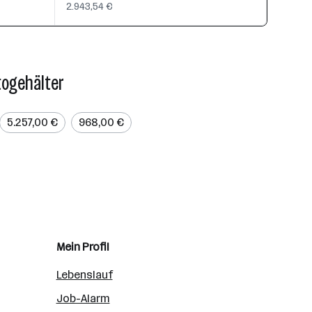
2.943,54 €
togehälter
5.257,00 €
968,00 €
Mein Profil
Lebenslauf
Job-Alarm