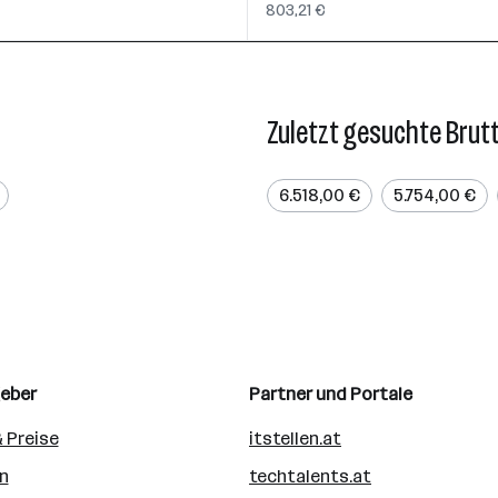
803,21 €
Zuletzt gesuchte Brut
6.518,00 €
5.754,00 €
geber
Partner und Portale
 Preise
itstellen.at
n
techtalents.at