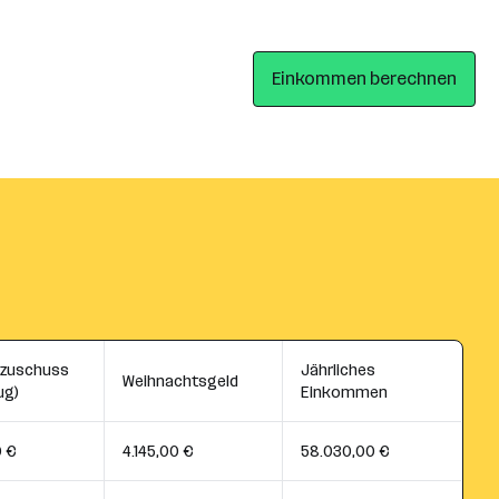
Einkommen berechnen
szuschuss
Jährliches
Weihnachtsgeld
ug)
Einkommen
0 €
4.145,00 €
58.030,00 €