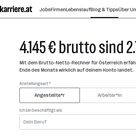
Zum
Jobs
Firmen
Lebenslauf
Blog & Tipps
Über U
Seiteninhalt
springen
4.145 € brutto sind 2
Mit dem Brutto-Netto-Rechner für Österreich erfährs
Ende des Monats wirklich auf deinem Konto landet.
Anstellungsart *
Angestellte*r
Arbeiter*in
Ich bin beschäftigt als: