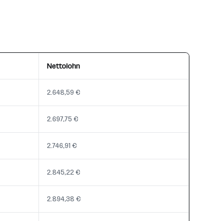
Nettolohn
2.648,59 €
2.697,75 €
2.746,91 €
2.845,22 €
2.894,38 €