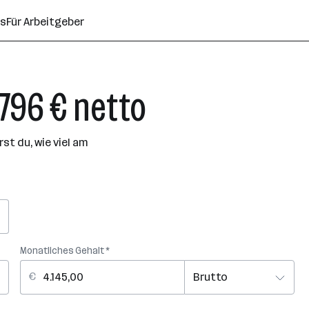
ns
Für Arbeitgeber
.796 € netto
t du, wie viel am
Monatliches Gehalt *