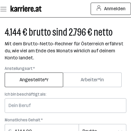
Zum
Anmelden
Seiteninhalt
springen
4.144 € brutto sind 2.796 € netto
Mit dem Brutto-Netto-Rechner für Österreich erfährst
du, wie viel am Ende des Monats wirklich auf deinem
Konto landet.
Anstellungsart *
Angestellte*r
Arbeiter*in
Ich bin beschäftigt als:
Monatliches Gehalt *