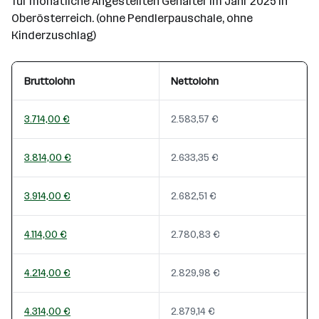
für monatliche Angestellten Gehälter im Jahr 2025 in
Oberösterreich. (ohne Pendlerpauschale, ohne
Kinderzuschlag)
Bruttolohn
Nettolohn
3.714,00 €
2.583,57 €
3.814,00 €
2.633,35 €
3.914,00 €
2.682,51 €
4.114,00 €
2.780,83 €
4.214,00 €
2.829,98 €
4.314,00 €
2.879,14 €