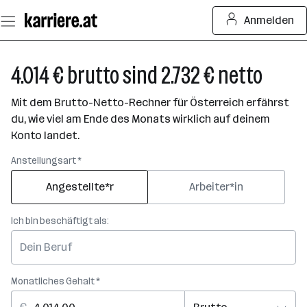
Zum
Anmelden
Seiteninhalt
springen
4.014 € brutto sind 2.732 € netto
Mit dem Brutto-Netto-Rechner für Österreich erfährst
du, wie viel am Ende des Monats wirklich auf deinem
Konto landet.
Anstellungsart *
Angestellte*r
Arbeiter*in
Ich bin beschäftigt als:
Monatliches Gehalt *