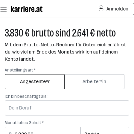
Zum
Anmelden
Seiteninhalt
springen
3.830 € brutto sind 2.641 € netto
Mit dem Brutto-Netto-Rechner für Österreich erfährst
du, wie viel am Ende des Monats wirklich auf deinem
Konto landet.
Anstellungsart *
Angestellte*r
Arbeiter*in
Ich bin beschäftigt als:
Monatliches Gehalt *