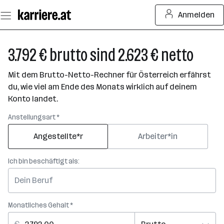
Zum
Anmelden
Seiteninhalt
springen
3.792 € brutto sind 2.623 € netto
Mit dem Brutto-Netto-Rechner für Österreich erfährst
du, wie viel am Ende des Monats wirklich auf deinem
Konto landet.
Anstellungsart *
Angestellte*r
Arbeiter*in
Ich bin beschäftigt als:
Monatliches Gehalt *