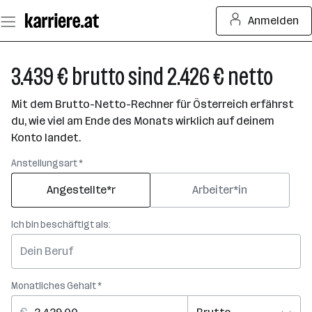
Zum
Anmelden
Seiteninhalt
springen
3.439 € brutto sind 2.426 € netto
Mit dem Brutto-Netto-Rechner für Österreich erfährst
du, wie viel am Ende des Monats wirklich auf deinem
Konto landet.
Anstellungsart *
Angestellte*r
Arbeiter*in
Ich bin beschäftigt als:
Monatliches Gehalt *