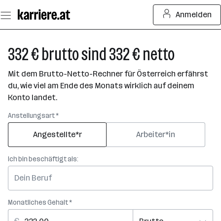
Zum
Anmelden
Seiteninhalt
springen
332 € brutto sind 332 € netto
Mit dem Brutto-Netto-Rechner für Österreich erfährst
du, wie viel am Ende des Monats wirklich auf deinem
Konto landet.
Anstellungsart *
Angestellte*r
Arbeiter*in
Ich bin beschäftigt als:
Monatliches Gehalt *