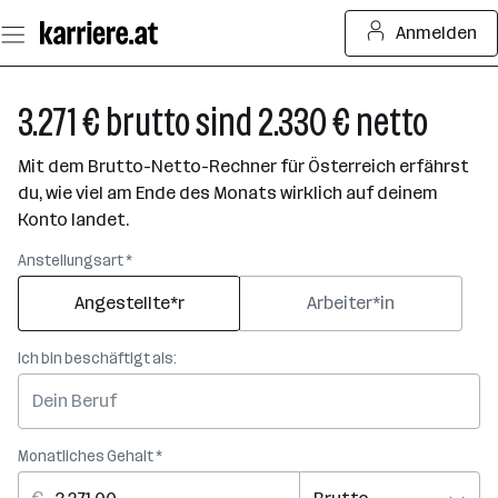
Zum
Anmelden
Seiteninhalt
springen
3.271 € brutto sind 2.330 € netto
Mit dem Brutto-Netto-Rechner für Österreich erfährst
du, wie viel am Ende des Monats wirklich auf deinem
Konto landet.
Anstellungsart *
Angestellte*r
Arbeiter*in
Ich bin beschäftigt als:
Monatliches Gehalt *