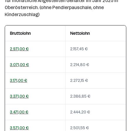
für monatliche Angestellten Gehälter im Jahr 2025 in
Oberösterreich. (ohne Pendlerpauschale, ohne
Kinderzuschlag)
Bruttolohn
Nettolohn
2.971,00 €
2.157,45 €
3.071,00 €
2.214,80 €
3.171,00 €
2.272,15 €
3.371,00 €
2.386,85 €
3.471,00 €
2.444,20 €
3.571,00 €
2.501,55 €