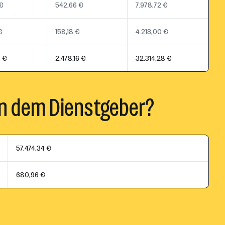
€
542,66 €
7.978,72 €
€
158,18 €
4.213,00 €
6 €
2.478,16 €
32.314,28 €
n dem Dienstgeber?
57.474,34 €
680,96 €