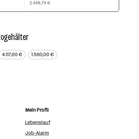
2.448,79 €
togehälter
4.117,00 €
1.560,00 €
Mein Profil
Lebenslauf
Job-Alarm