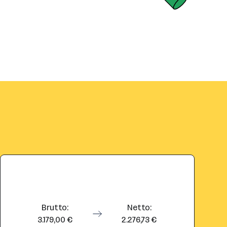
Brutto:
Netto:
3.179,00 €
2.276,73 €