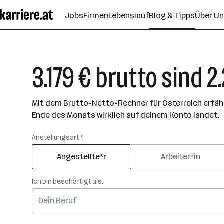
Zum
Jobs
Firmen
Lebenslauf
Blog & Tipps
Über U
Seiteninhalt
springen
3.179 € brutto sind 2
Mit dem Brutto-Netto-Rechner für Österreich erfährs
Ende des Monats wirklich auf deinem Konto landet.
Anstellungsart *
Angestellte*r
Arbeiter*in
Ich bin beschäftigt als: