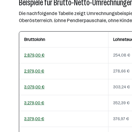
Beispiele für Brutto-Netto-Umrechnungen
Die nachfolgende Tabelle zeigt Umrechnungsbeispiel
Oberösterreich. (ohne Pendlerpauschale, ohne Kind
Bruttolohn
Lohnsteu
2.879,00 €
254,08 €
2.979,00 €
278,66 €
3.079,00 €
303,24 €
3.279,00 €
352,39 €
3.379,00 €
376,97 €