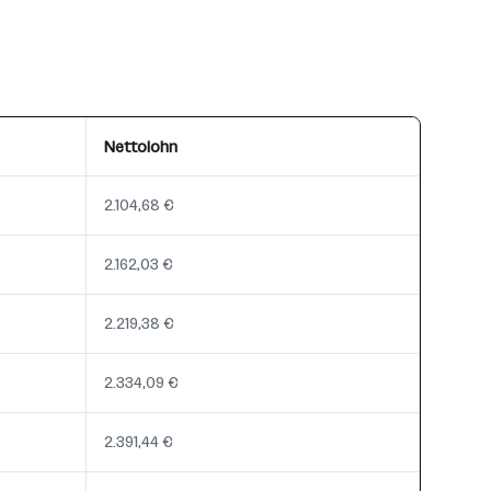
Nettolohn
2.104,68 €
2.162,03 €
2.219,38 €
2.334,09 €
2.391,44 €