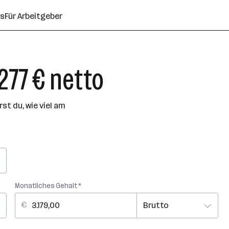
ns
Für Arbeitgeber
.277 € netto
t du, wie viel am
Monatliches Gehalt *