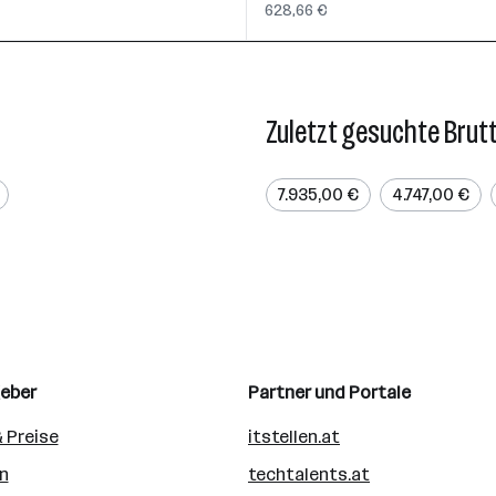
628,66 €
Zuletzt gesuchte Brut
7.935,00 €
4.747,00 €
geber
Partner und Portale
 Preise
itstellen.at
n
techtalents.at