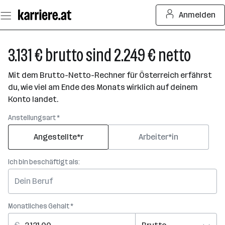
Zum
Anmelden
Seiteninhalt
springen
3.131 € brutto sind 2.249 € netto
Mit dem Brutto-Netto-Rechner für Österreich erfährst
du, wie viel am Ende des Monats wirklich auf deinem
Konto landet.
Anstellungsart *
Angestellte*r
Arbeiter*in
Ich bin beschäftigt als:
Monatliches Gehalt *