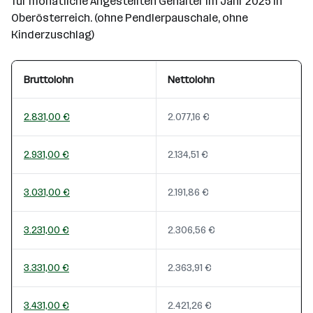
für monatliche Angestellten Gehälter im Jahr 2025 in
Oberösterreich. (ohne Pendlerpauschale, ohne
Kinderzuschlag)
Bruttolohn
Nettolohn
2.831,00 €
2.077,16 €
2.931,00 €
2.134,51 €
3.031,00 €
2.191,86 €
3.231,00 €
2.306,56 €
3.331,00 €
2.363,91 €
3.431,00 €
2.421,26 €