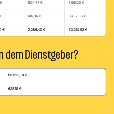
 €
500,66 €
7.361,20 €
€
145,94 €
3.462,88 €
0 €
2.286,40 €
30.237,92 €
n dem Dienstgeber?
53.026,76 €
628,18 €