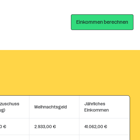
Einkommen berechnen
szuschuss
Jährliches
Weihnachtsgeld
ug)
Einkommen
0 €
2.933,00 €
41.062,00 €