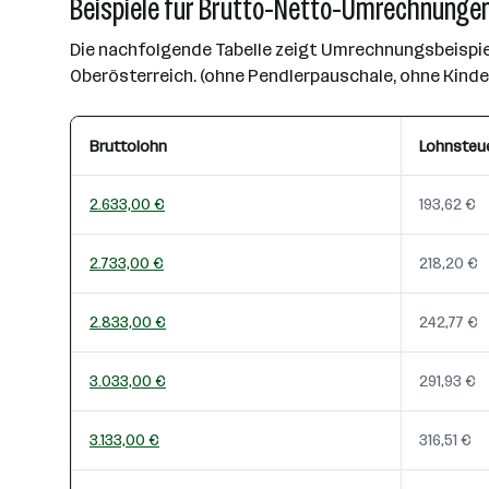
Beispiele für Brutto-Netto-Umrechnungen
Die nachfolgende Tabelle zeigt Umrechnungsbeispiel
Oberösterreich. (ohne Pendlerpauschale, ohne Kind
Bruttolohn
Lohnsteu
2.633,00 €
193,62 €
2.733,00 €
218,20 €
2.833,00 €
242,77 €
3.033,00 €
291,93 €
3.133,00 €
316,51 €