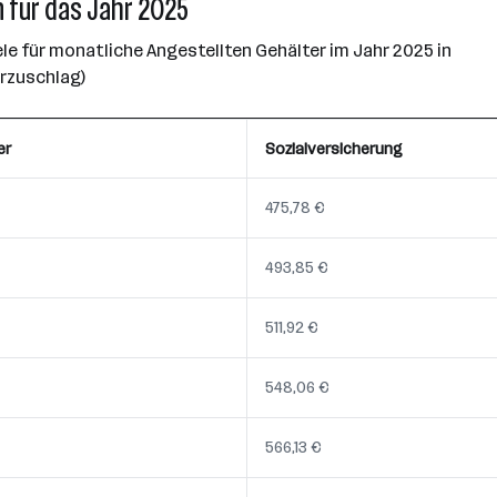
 für das Jahr 2025
e für monatliche Angestellten Gehälter im Jahr 2025 in
erzuschlag)
er
Sozialversicherung
475,78 €
493,85 €
511,92 €
548,06 €
566,13 €