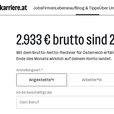
Zum
Jobs
Firmen
Lebenslauf
Blog & Tipps
Über U
Seiteninhalt
springen
2.933 € brutto sind 2
Mit dem Brutto-Netto-Rechner für Österreich erfährs
Ende des Monats wirklich auf deinem Konto landet.
Anstellungsart *
Angestellte*r
Arbeiter*in
Ich bin beschäftigt als: