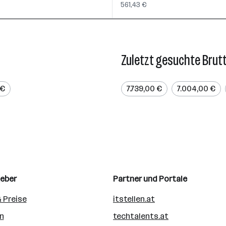
561,43 €
Zuletzt gesuchte Brut
 €
7.739,00 €
7.004,00 €
geber
Partner und Portale
 Preise
itstellen.at
n
techtalents.at