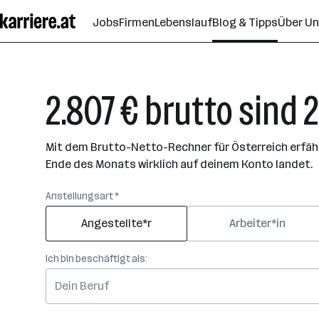
Zum
Jobs
Firmen
Lebenslauf
Blog & Tipps
Über U
Seiteninhalt
springen
2.807 € brutto sind 
Mit dem Brutto-Netto-Rechner für Österreich erfährs
Ende des Monats wirklich auf deinem Konto landet.
Anstellungsart *
Angestellte*r
Arbeiter*in
Ich bin beschäftigt als: