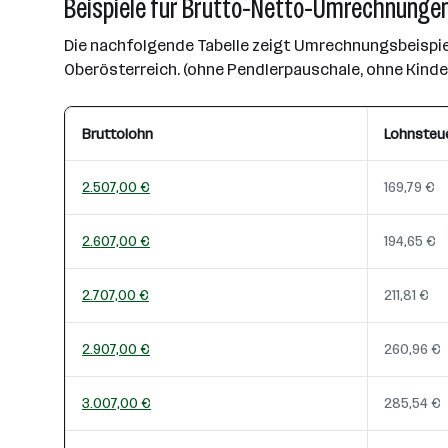
Beispiele für Brutto-Netto-Umrechnungen
Die nachfolgende Tabelle zeigt Umrechnungsbeispiel
Oberösterreich. (ohne Pendlerpauschale, ohne Kind
Bruttolohn
Lohnsteu
2.507,00 €
169,79 €
2.607,00 €
194,65 €
2.707,00 €
211,81 €
2.907,00 €
260,96 €
3.007,00 €
285,54 €