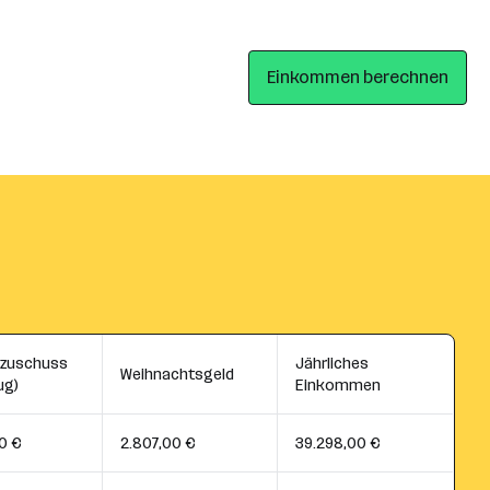
Einkommen berechnen
szuschuss
Jährliches
Weihnachtsgeld
ug)
Einkommen
0 €
2.807,00 €
39.298,00 €