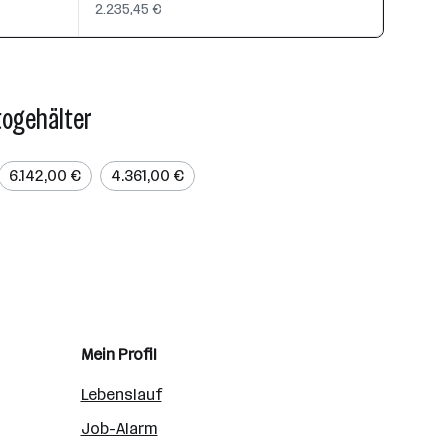
2.235,45 €
togehälter
6.142,00 €
4.361,00 €
Mein Profil
Lebenslauf
Job-Alarm