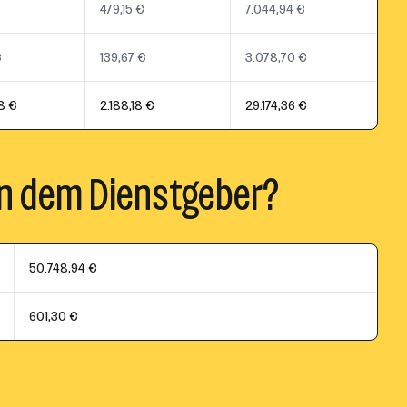
479,15 €
7.044,94 €
€
139,67 €
3.078,70 €
8 €
2.188,18 €
29.174,36 €
n dem Dienstgeber?
50.748,94 €
601,30 €