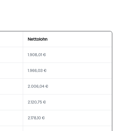
Nettolohn
1.908,01 €
1.966,03 €
2.006,04 €
2.120,75 €
2.178,10 €