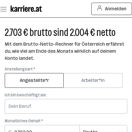
Zum
Anmelden
Seiteninhalt
springen
2.703 € brutto sind 2.004 € netto
Mit dem Brutto-Netto-Rechner für Österreich erfährst
du, wie viel am Ende des Monats wirklich auf deinem
Konto landet.
Anstellungsart *
Angestellte*r
Arbeiter*in
Ich bin beschäftigt als:
Monatliches Gehalt *